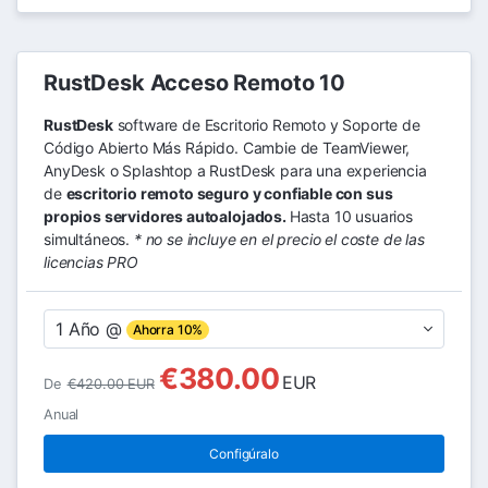
RustDesk Acceso Remoto 10
RustDesk
software de Escritorio Remoto y Soporte de
Código Abierto Más Rápido. Cambie de TeamViewer,
AnyDesk o Splashtop a RustDesk para una experiencia
de
escritorio remoto seguro y confiable con sus
propios servidores autoalojados.
Hasta 10 usuarios
simultáneos.
* no se incluye en el precio el coste de las
licencias PRO
1 Año @
Ahorra 10%
€380.00
EUR
De
€420.00 EUR
Anual
Configúralo