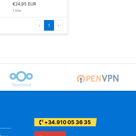
€24,95 EUR
1 Año
‹
1
›
+34.910 05 36 35