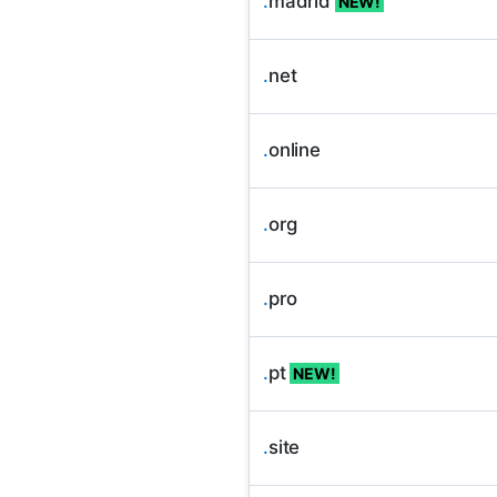
.
madrid
NEW!
.
net
.
online
.
org
.
pro
.
pt
NEW!
.
site