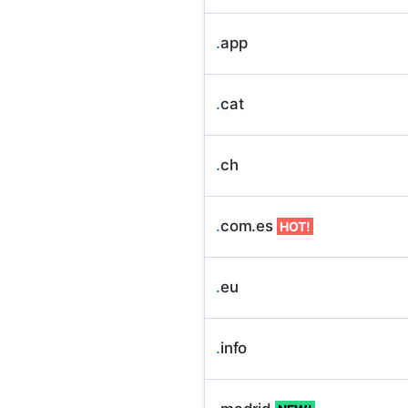
.
app
.
cat
.
ch
.
com.es
HOT!
.
eu
.
info