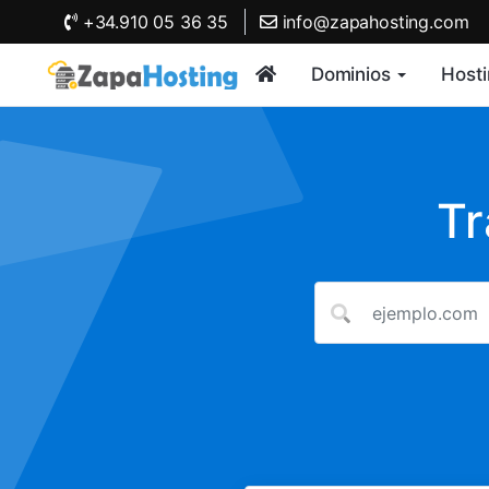
+34.910 05 36 35
info@zapahosting.com
Dominios
Host
Tr