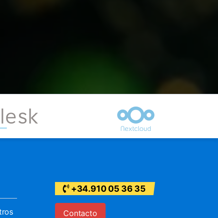
+34.910 05 36 35
tros
Contacto