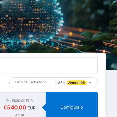
Ciclo de Facturación
1 Año
Ahorra 10%
De
€600.00 EUR
€540.00
Configúralo
EUR
Anual