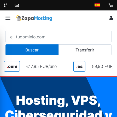
Buscar
Transferir
.
com
€17,95 EUR/año
.
es
€9,90 EUR/a
Hosting, VPS,
Ciberseguridad y